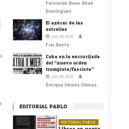
Fernando Buen Abad
Domínguez
El azúcar de las
estrellas
julio 28, 2026
Frei Betto
n
Cuba en la encrucijada
del “nuevo orden
trumpista/fascista”
julio 28, 2026
Enrique Ubieta Gómez.
a
EDITORIAL PABLO
EDITORIAL PABLO
Libros en venta