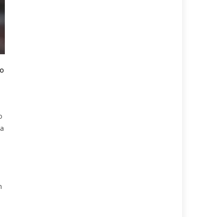
do
o
ga
n