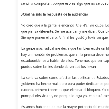
sentir o comportar, porque eso es algo que no se puede
¿Cuál ha sido la respuesta de la audiencia?
Yo creo que a la gente le encantó
The War on Cuba
. L
que piensa diferente. Se me acercan y me dicen: Que bien
Siempre ponen el pero. Al final les gustó y tuvieron que
La gente más radical me decía que también existe un blo
hay un montón de problemas que en la prensa debemos
estadounidense a hablar de ellos. Tenemos que ser ca
puntos sobre las íes donde de verdad los llevan.
La serie va sobre cómo afectan las políticas de Estado
gobierno ha hecho mal, pero para poder dedicarnos por
cubano, primero tenemos que eliminar el bloqueo. Yo c
principal obstáculo y no porque lo diga yo, eso está d
Estamos hablando de que la mayor potencia del mundo t