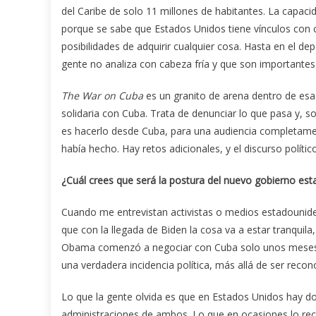
del Caribe de solo 11 millones de habitantes. La capacid
porque se sabe que Estados Unidos tiene vínculos con c
posibilidades de adquirir cualquier cosa. Hasta en el d
gente no analiza con cabeza fría y que son importantes
The War on Cuba
es un granito de arena dentro de es
solidaria con Cuba. Trata de denunciar lo que pasa y, so
es hacerlo desde Cuba, para una audiencia completam
había hecho. Hay retos adicionales, y el discurso polític
¿Cuál crees que será la postura del nuevo gobierno es
Cuando me entrevistan activistas o medios estadounide
que con la llegada de Biden la cosa va a estar tranqui
Obama comenzó a negociar con Cuba solo unos meses an
una verdadera incidencia política, más allá de ser rec
Lo que la gente olvida es que en Estados Unidos hay do
administraciones de ambos. Lo que en ocasiones lo re