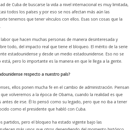
ad de Cuba de buscarse la vida a nivel internacional es muy limitada,
asi todos los países y por eso se nos afectan más aún las
eporte tenemos que tener vínculos con ellos. Esas son cosas que la
.
a labor que hacen muchas personas de manera desinteresada y
bre todo, del impacto real que tiene el bloqueo. El mérito de la serie
ente estadounidense y desde un medio estadounidense. Eso no se
o está, pero lo importante es la manera en que le llega a la gente.
tadounidense respecto a nuestro país?
nses, ellos ponen mucha fe en el cambio de administración. Piensan
la, que volveremos a la época de Obama, cuando la realidad es que
tes de irse. Él lo pensó como su legado, pero que no iba a tener
onocido como el presidente que habló con Cuba.
s partidos, pero el bloqueo ha estado vigente bajo las
crudecen más unos que otros dependiendo del momento histórico.