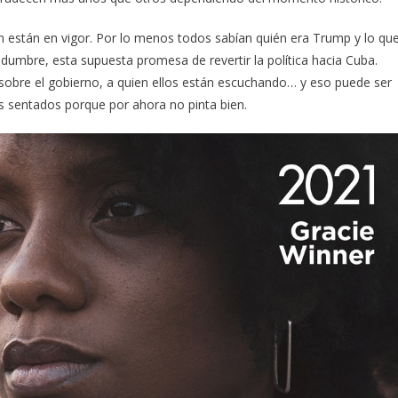
n están en vigor. Por lo menos todos sabían quién era Trump y lo qu
tidumbre, esta supuesta promesa de revertir la política hacia Cuba.
sobre el gobierno, a quien ellos están escuchando… y eso puede ser
s sentados porque por ahora no pinta bien.