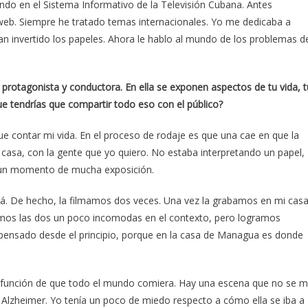
do en el Sistema Informativo de la Televisión Cubana. Antes
a web. Siempre he tratado temas internacionales. Yo me dedicaba a
n invertido los papeles. Ahora le hablo al mundo de los problemas d
protagonista y conductora. En ella se exponen aspectos de tu vida, t
ue tendrías que compartir todo eso con el público?
ue contar mi vida. En el proceso de rodaje es que una cae en que la
i casa, con la gente que yo quiero. No estaba interpretando un papel,
 un momento de mucha exposición.
. De hecho, la filmamos dos veces. Una vez la grabamos en mi cas
amos las dos un poco incomodas en el contexto, pero logramos
pensado desde el principio, porque en la casa de Managua es donde
 función de que todo el mundo comiera. Hay una escena que no se 
ne Alzheimer. Yo tenía un poco de miedo respecto a cómo ella se iba a