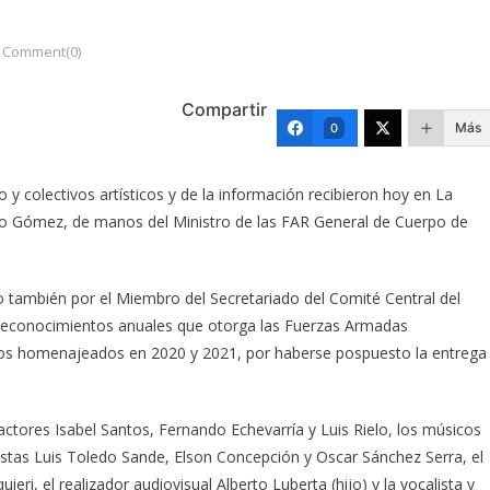
Comment(0)
Compartir
Más
0
 y colectivos artísticos y de la información recibieron hoy en La
o Gómez, de manos del Ministro de las FAR General de Cuerpo de
 también por el Miembro del Secretariado del Comité Central del
 reconocimientos anuales que otorga las Fuerzas Armadas
 los homenajeados en 2020 y 2021, por haberse pospuesto la entrega
ctores Isabel Santos, Fernando Echevarría y Luis Rielo, los músicos
distas Luis Toledo Sande, Elson Concepción y Oscar Sánchez Serra, el
eri, el realizador audiovisual Alberto Luberta (hijo) y la vocalista y