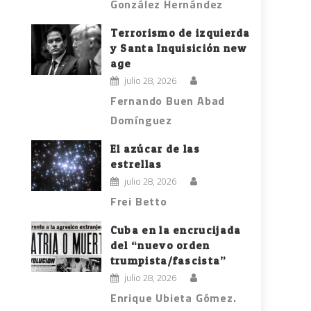
González Hernández
Terrorismo de izquierda
y Santa Inquisición new
age
julio 28, 2026
Fernando Buen Abad
Domínguez
El azúcar de las
estrellas
julio 28, 2026
Frei Betto
Cuba en la encrucijada
del “nuevo orden
trumpista/fascista”
julio 28, 2026
Enrique Ubieta Gómez.