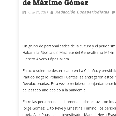
de Máximo Gómez
Redacción Cubaperiodistas
junio 24, 2021
Un grupo de personalidades de la cultura y el periodismo
Habana la Réplica del Machete del Generalísimo Máxim
Ejército Álvaro López Miera.
En acto solemne desarrollado en La Cabaña, y presidido
Partido Rogelio Polanco Fuentes, se entregaron estos
Revolucionarias. Esta vez lo recibieron conjuntamente
del pasado año debido a la pandemia.
Entre las personalidades homenajeadas estuvieron los a
Jorge Gómez, Elito Revé y Ernestina Trimiño, los perio
poeta Alex Pausides, el investigador Manuel Hevia Frasqui