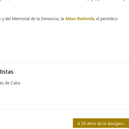
e y del Memorial de la Denuncia, la
Mesa Redonda
, el periódico
istas
tas de Cuba
A 50 años de la divulgación de los Papeles del Pentágono