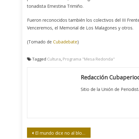
tonadista Ernestina Trimiño.
Fueron reconocidos también los colectivos del III Frent
Venceremos, el Memorial de Los Malagones y otros.
(Tomado de
Cubadebate
)
Tagged
Cultura
,
Programa "Mesa Redonda"
Redacción Cubaperiod
Sitio de la Unión de Periodis
Navegación
El mundo dice no al bloqueo