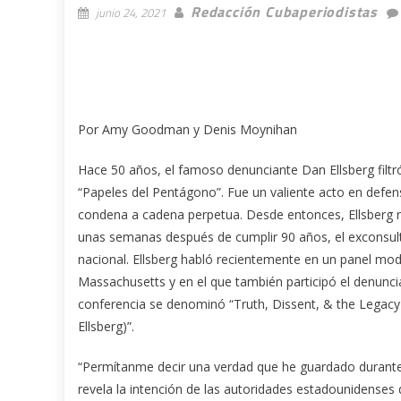
Redacción Cubaperiodistas
junio 24, 2021
Por Amy Goodman y Denis Moynihan
Hace 50 años, el famoso denunciante Dan Ellsberg fil
“Papeles del Pentágono”. Fue un valiente acto en defen
condena a cadena perpetua. Desde entonces, Ellsberg n
unas semanas después de cumplir 90 años, el exconsult
nacional. Ellsberg habló recientemente en un panel mo
Massachusetts y en el que también participó el denunc
conferencia se denominó “Truth, Dissent, & the Legacy o
Ellsberg)”.
“Permítanme decir una verdad que he guardado durante 5
revela la intención de las autoridades estadounidenses