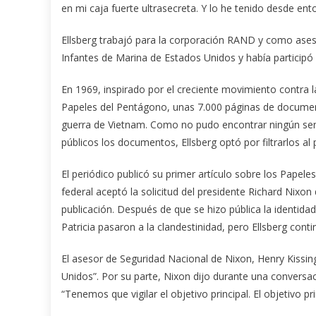
en mi caja fuerte ultrasecreta. Y lo he tenido desde ent
Ellsberg trabajó para la corporación RAND y como ase
Infantes de Marina de Estados Unidos y había participó
En 1969, inspirado por el creciente movimiento contra la
Papeles del Pentágono, unas 7.000 páginas de documen
guerra de Vietnam. Como no pudo encontrar ningún sena
públicos los documentos, Ellsberg optó por filtrarlos a
El periódico publicó su primer artículo sobre los Papele
federal aceptó la solicitud del presidente Richard Nixon 
publicación. Después de que se hizo pública la identida
Patricia pasaron a la clandestinidad, pero Ellsberg con
El asesor de Seguridad Nacional de Nixon, Henry Kissin
Unidos”. Por su parte, Nixon dijo durante una conversa
“Tenemos que vigilar el objetivo principal. El objetivo p