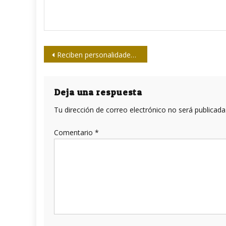
Navegación
Reciben personalidades y colectivos Réplica del Machete de Máximo Gómez
de
entradas
Deja una respuesta
Tu dirección de correo electrónico no será publicada
Comentario
*