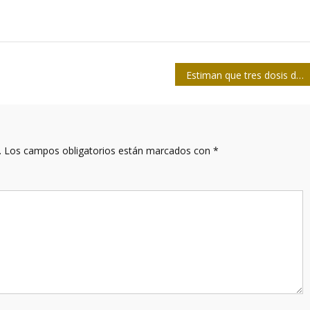
Estiman que tres dosis de Soberana 02 tengan una eficacia de entre el 85 y el 95 por ciento
.
Los campos obligatorios están marcados con
*