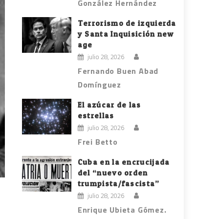
González Hernández
Terrorismo de izquierda
y Santa Inquisición new
age
julio 28, 2026
Fernando Buen Abad
Domínguez
El azúcar de las
estrellas
julio 28, 2026
Frei Betto
Cuba en la encrucijada
del “nuevo orden
trumpista/fascista”
julio 28, 2026
Enrique Ubieta Gómez.