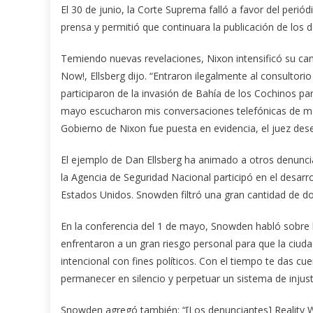
El 30 de junio, la Corte Suprema falló a favor del peri
prensa y permitió que continuara la publicación de lo
Temiendo nuevas revelaciones, Nixon intensificó su c
Now!, Ellsberg dijo. “Entraron ilegalmente al consulto
participaron de la invasión de Bahía de los Cochinos par
mayo escucharon mis conversaciones telefónicas de maner
Gobierno de Nixon fue puesta en evidencia, el juez dese
El ejemplo de Dan Ellsberg ha animado a otros denuncia
la Agencia de Seguridad Nacional participó en el desarr
Estados Unidos. Snowden filtró una gran cantidad de do
En la conferencia del 1 de mayo, Snowden habló sobre lo
enfrentaron a un gran riesgo personal para que la ciud
intencional con fines políticos. Con el tiempo te das cu
permanecer en silencio y perpetuar un sistema de injusti
Snowden agregó también: “[Los denunciantes] Reality W