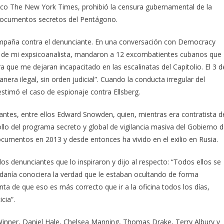
ódico The New York Times, prohibió la censura gubernamental de la
s documentos secretos del Pentágono.
ampaña contra el denunciante. En una conversación con Democracy
rio de mi expsicoanalista, mandaron a 12 excombatientes cubanos que
a que me dejaran incapacitado en las escalinatas del Capitolio. El 3 d
a ilegal, sin orden judicial”. Cuando la conducta irregular del
stimó el caso de espionaje contra Ellsberg.
ntes, entre ellos Edward Snowden, quien, mientras era contratista d
ollo del programa secreto y global de vigilancia masiva del Gobierno 
cumentos en 2013 y desde entonces ha vivido en el exilio en Rusia.
s denunciantes que lo inspiraron y dijo al respecto: “Todos ellos se
adanía conociera la verdad que le estaban ocultando de forma
enta de que eso es más correcto que ir a la oficina todos los días,
cia”.
inner, Daniel Hale, Chelsea Manning, Thomas Drake, Terry Albury y