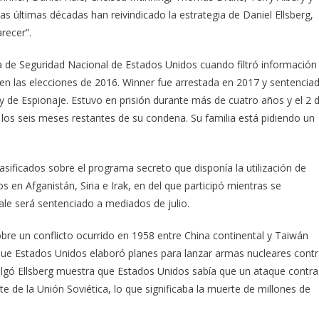
as últimas décadas han reivindicado la estrategia de Daniel Ellsberg,
recer”.
a de Seguridad Nacional de Estados Unidos cuando filtró información
 en las elecciones de 2016. Winner fue arrestada en 2017 y sentencia
ey de Espionaje. Estuvo en prisión durante más de cuatro años y el 2 
 los seis meses restantes de su condena. Su familia está pidiendo un
asificados sobre el programa secreto que disponía la utilización de
 en Afganistán, Siria e Irak, en del que participó mientras se
le será sentenciado a mediados de julio.
bre un conflicto ocurrido en 1958 entre China continental y Taiwán
ó que Estados Unidos elaboró planes para lanzar armas nucleares cont
vulgó Ellsberg muestra que Estados Unidos sabía que un ataque contra
e de la Unión Soviética, lo que significaba la muerte de millones de