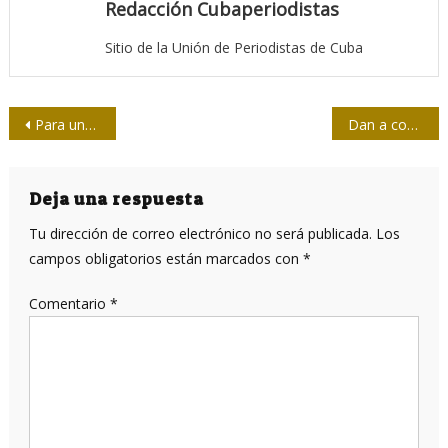
Redacción Cubaperiodistas
Sitio de la Unión de Periodistas de Cuba
Navegación
Para una universidad en defensa de la humanidad
Dan a conocer miembros del jurado del concurso 26 de Julio
de
entradas
Deja una respuesta
Tu dirección de correo electrónico no será publicada.
Los
campos obligatorios están marcados con
*
Comentario
*