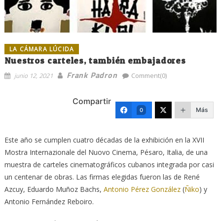
LA CÁMARA LÚCIDA
Nuestros carteles, también embajadores
Frank Padron
junio 12, 2021
Comment(0)
Compartir
Más
0
Este año se cumplen cuatro décadas de la exhibición en la XVII
Mostra Internazionale del Nuovo Cinema, Pésaro, Italia, de una
muestra de carteles cinematográficos cubanos integrada por casi
un centenar de obras. Las firmas elegidas fueron las de René
Azcuy, Eduardo Muñoz Bachs,
Antonio
Pérez
González
(
Ñiko
) y
Antonio Fernández Reboiro.