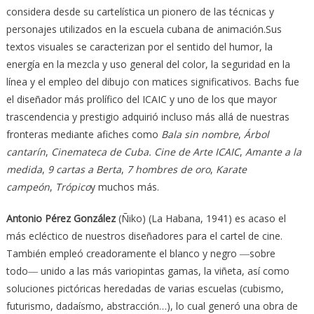
considera desde su cartelística un pionero de las técnicas y
personajes utilizados en la escuela cubana de animación.Sus
textos visuales se caracterizan por el sentido del humor, la
energía en la mezcla y uso general del color, la seguridad en la
línea y el empleo del dibujo con matices significativos. Bachs fue
el diseñador más prolífico del ICAIC y uno de los que mayor
trascendencia y prestigio adquirió incluso más allá de nuestras
fronteras mediante afiches como
Bala sin nombre
,
Árbol
cantarín
,
Cinemateca de Cuba. Cine de Arte ICAIC
,
Amante a la
medida
,
9 cartas a Berta
,
7 hombres de oro
,
Karate
campeón
,
Trópico
y muchos más.
Antonio Pérez González
(Ñiko) (La Habana, 1941) es acaso el
más ecléctico de nuestros diseñadores para el cartel de cine.
También empleó creadoramente el blanco y negro ―sobre
todo― unido a las más variopintas gamas, la viñeta, así como
soluciones pictóricas heredadas de varias escuelas (cubismo,
futurismo, dadaísmo, abstracción…), lo cual generó una obra de