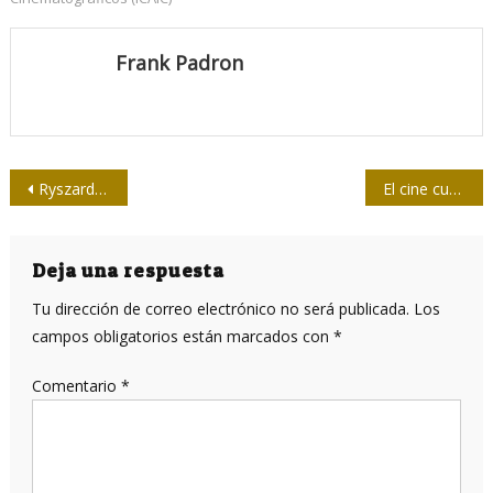
Frank Padron
Navegación
Ryszard Kapuściński y el periodismo de las revoluciones
El cine cubano en un año de rupturas y definiciones: 1961
de
entradas
Deja una respuesta
Tu dirección de correo electrónico no será publicada.
Los
campos obligatorios están marcados con
*
Comentario
*