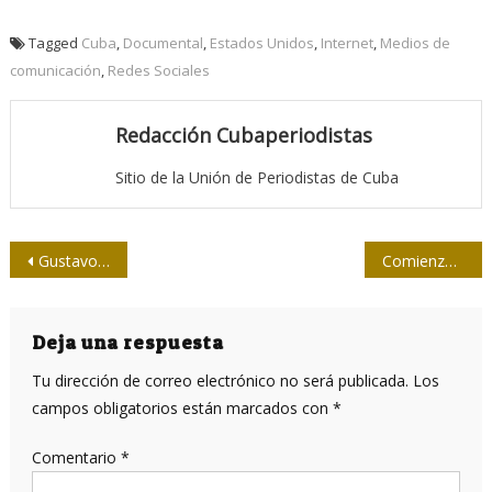
Tagged
Cuba
,
Documental
,
Estados Unidos
,
Internet
,
Medios de
comunicación
,
Redes Sociales
Redacción Cubaperiodistas
Sitio de la Unión de Periodistas de Cuba
Navegación
Gustavo Sierra: un científico eminente, un revolucionario y un político
Comienza este miércoles intervención sanitaria con candidato vacunal Abdala en cuatro municipios habaneros
de
entradas
Deja una respuesta
Tu dirección de correo electrónico no será publicada.
Los
campos obligatorios están marcados con
*
Comentario
*