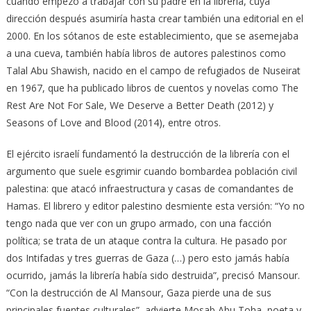
cuando empezó a trabajar con su padre en la librería, cuya
dirección después asumiría hasta crear también una editorial en el
2000. En los sótanos de este establecimiento, que se asemejaba
a una cueva, también había libros de autores palestinos como
Talal Abu Shawish, nacido en el campo de refugiados de Nuseirat
en 1967, que ha publicado libros de cuentos y novelas como The
Rest Are Not For Sale, We Deserve a Better Death (2012) y
Seasons of Love and Blood (2014), entre otros.
El ejército israelí fundamentó la destrucción de la librería con el
argumento que suele esgrimir cuando bombardea población civil
palestina: que atacó infraestructura y casas de comandantes de
Hamas. El librero y editor palestino desmiente esta versión: “Yo no
tengo nada que ver con un grupo armado, con una facción
política; se trata de un ataque contra la cultura. He pasado por
dos Intifadas y tres guerras de Gaza (…) pero esto jamás había
ocurrido, jamás la librería había sido destruida”, precisó Mansour.
“Con la destrucción de Al Mansour, Gaza pierde una de sus
principales fuentes culturales”, advierte Mosab Abu Toha, poeta y