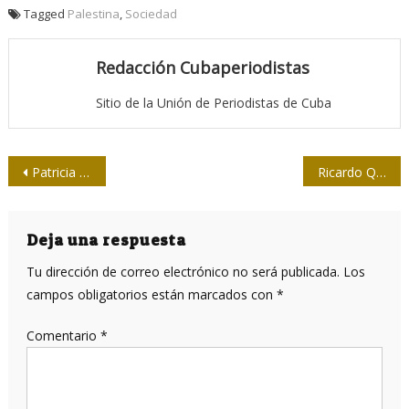
Tagged
Palestina
,
Sociedad
Redacción Cubaperiodistas
Sitio de la Unión de Periodistas de Cuba
Navegación
Patricia Ramos: “En el cine cubano hay muchas cosas maravillosas que no se han historiado”
Ricardo Quiza, el decano de nuestros periodistas deportivos
de
entradas
Deja una respuesta
Tu dirección de correo electrónico no será publicada.
Los
campos obligatorios están marcados con
*
Comentario
*