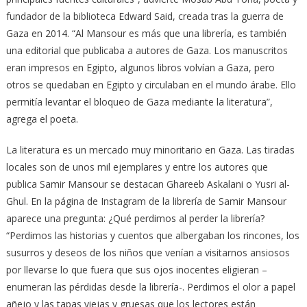
fundador de la biblioteca Edward Said, creada tras la guerra de
Gaza en 2014. “Al Mansour es más que una librería, es también
una editorial que publicaba a autores de Gaza. Los manuscritos
eran impresos en Egipto, algunos libros volvían a Gaza, pero
otros se quedaban en Egipto y circulaban en el mundo árabe. Ello
permitía levantar el bloqueo de Gaza mediante la literatura”,
agrega el poeta.
La literatura es un mercado muy minoritario en Gaza. Las tiradas
locales son de unos mil ejemplares y entre los autores que
publica Samir Mansour se destacan Ghareeb Askalani o Yusri al-
Ghul. En la página de Instagram de la librería de Samir Mansour
aparece una pregunta: ¿Qué perdimos al perder la librería?
“Perdimos las historias y cuentos que albergaban los rincones, los
susurros y deseos de los niños que venían a visitarnos ansiosos
por llevarse lo que fuera que sus ojos inocentes eligieran –
enumeran las pérdidas desde la librería-. Perdimos el olor a papel
añejo y las tapas viejas y gruesas que los lectores están