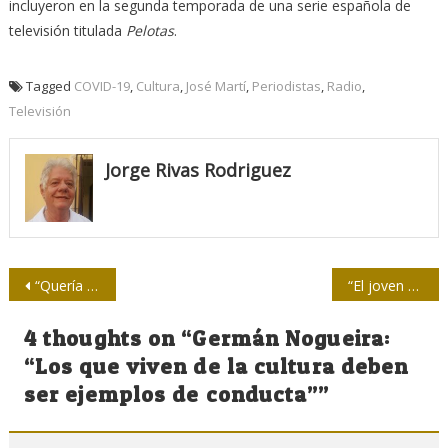
incluyeron en la segunda temporada de una serie española de
televisión titulada
Pelotas
.
Tagged
COVID-19
,
Cultura
,
José Martí
,
Periodistas
,
Radio
,
Televisión
Jorge Rivas Rodriguez
Navegación
“Quería ser veterinario, pero opté por el Periodismo…”
“El joven rebelde”, entre el neorrealismo y la necesidad de un cine nacional
de
4 thoughts on “
Germán Nogueira:
entradas
“Los que viven de la cultura deben
ser ejemplos de conducta”
”