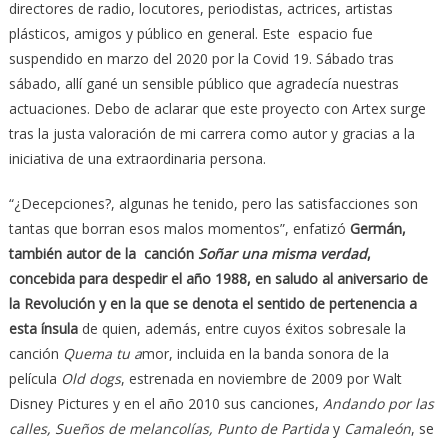
directores de radio, locutores, periodistas, actrices, artistas
plásticos, amigos y público en general. Este espacio fue
suspendido en marzo del 2020 por la Covid 19. Sábado tras
sábado, allí gané un sensible público que agradecía nuestras
actuaciones. Debo de aclarar que este proyecto con Artex surge
tras la justa valoración de mi carrera como autor y gracias a la
iniciativa de una extraordinaria persona.
“¿Decepciones?, algunas he tenido, pero las satisfacciones son
tantas que borran esos malos momentos”, enfatizó
Germán,
también autor de la canción
Soñar una misma verdad
,
concebida para despedir el año 1988, en saludo al aniversario de
la Revolución y en la que se denota el sentido de pertenencia a
esta ínsula
de quien, además, entre cuyos éxitos sobresale la
canción
Quema tu a
mor, incluida en la banda sonora de la
película
Old dogs
, estrenada en noviembre de 2009 por Walt
Disney Pictures y en el año 2010 sus canciones,
Andando por las
calles, Sueños de melancolías, Punto de Partida
y
Camaleón
, se