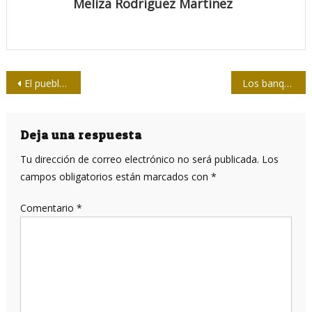
Meliza Rodríguez Martínez
Navegación
El pueblo habló, ¿cachai?
Los banqueteros y la Cooperativa Fotográfica
de
entradas
Deja una respuesta
Tu dirección de correo electrónico no será publicada.
Los
campos obligatorios están marcados con
*
Comentario
*