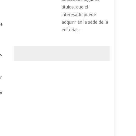
títulos, que el
interesado puede
adquirir en la sede de la
te
editorial,...
as
r
or