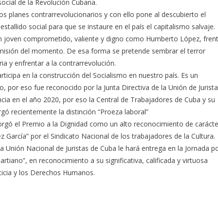
social de la Revolución Cubana.
s planes contrarrevolucionarios y con ello pone al descubierto el
stallido social para que se instaure en el país el capitalismo salvaje.
 un joven comprometido, valiente y digno como Humberto López, fren
a misión del momento. De esa forma se pretende sembrar el terror
a y enfrentar a la contrarrevolución.
icipa en la construcción del Socialismo en nuestro país. Es un
, por eso fue reconocido por la Junta Directiva de la Unión de Jurist
cia en el año 2020, por eso la Central de Trabajadores de Cuba y su
rgó recientemente la distinción “Proeza laboral”
orgó el Premio a la Dignidad como un alto reconocimiento de carácte
García” por el Sindicato Nacional de los trabajadores de la Cultura.
a Unión Nacional de Juristas de Cuba le hará entrega en la Jornada p
Martiano”, en reconocimiento a su significativa, calificada y virtuosa
sticia y los Derechos Humanos.