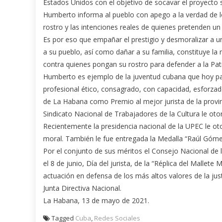
Estados Unidos con el objetivo de socavar el proyecto 
Humberto informa al pueblo con apego a la verdad de lo
rostro y las intenciones reales de quienes pretenden un e
Es por eso que empañar el prestigio y desmoralizar a
a su pueblo, así como dañar a su familia, constituye l
contra quienes pongan su rostro para defender a la Patri
Humberto es ejemplo de la juventud cubana que hoy part
profesional ético, consagrado, con capacidad, esforzado
de La Habana como Premio al mejor jurista de la provin
Sindicato Nacional de Trabajadores de la Cultura le oto
Recientemente la presidencia nacional de la UPEC le ot
moral. También le fue entregada la Medalla “Raúl Gómez 
Por el conjunto de sus méritos el Consejo Nacional de l
el 8 de junio, Día del jurista, de la “Réplica del Mallete 
actuación en defensa de los más altos valores de la ju
Junta Directiva Nacional.
La Habana, 13 de mayo de 2021.
Tagged
Cuba
,
Redes Sociales