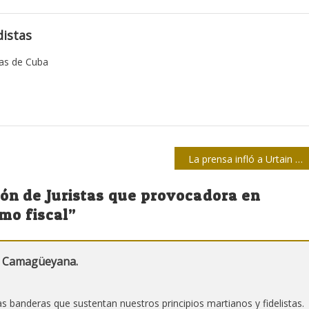
istas
tas de Cuba
La prensa infló a Urtain y lo regresó noticia cuando lo noqueó la muerte
ón de Juristas que provocadora en
mo fiscal
”
ta Camagüeyana.
 banderas que sustentan nuestros principios martianos y fidelistas.