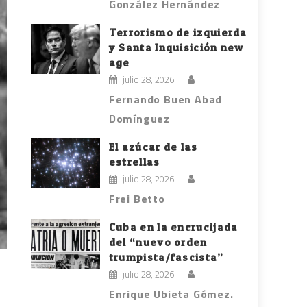
González Hernández
Terrorismo de izquierda
y Santa Inquisición new
age
julio 28, 2026
Fernando Buen Abad
Domínguez
El azúcar de las
estrellas
julio 28, 2026
Frei Betto
Cuba en la encrucijada
del “nuevo orden
trumpista/fascista”
julio 28, 2026
Enrique Ubieta Gómez.