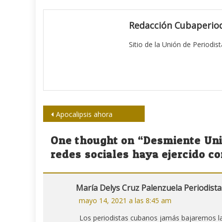
Redacción Cubaperiod
Sitio de la Unión de Periodis
Navegación
Apocalipsis ahora
de
One thought on “
Desmiente Uni
entradas
redes sociales haya ejercido co
María Delys Cruz Palenzuela Periodis
mayo 14, 2021 a las 8:45 am
Los periodistas cubanos jamás bajaremos las