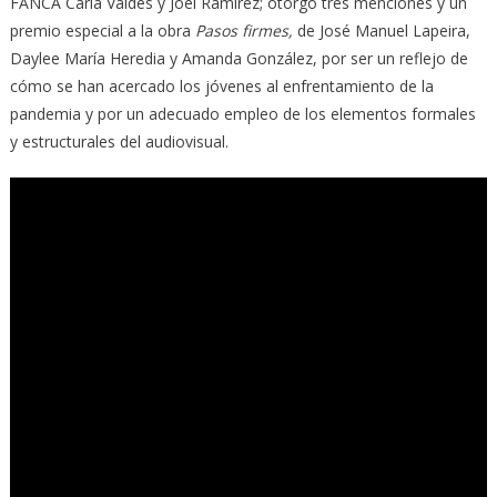
FANCA Carla Valdés y Joel Ramírez; otorgó tres menciones y un
premio especial a la obra
Pasos firmes,
de José Manuel Lapeira,
Daylee María Heredia y Amanda González, por ser un reflejo de
cómo se han acercado los jóvenes al enfrentamiento de la
pandemia y por un adecuado empleo de los elementos formales
y estructurales del audiovisual.