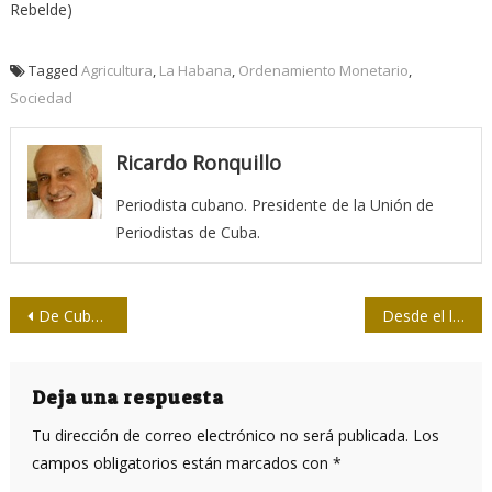
Rebelde)
Tagged
Agricultura
,
La Habana
,
Ordenamiento Monetario
,
Sociedad
Ricardo Ronquillo
Periodista cubano. Presidente de la Unión de
Periodistas de Cuba.
Navegación
De Cuba a Chernóbil, la historia de un documental (+ trailer)
Desde el lunes en Cuba segunda etapa de la fase III de Soberana 02
de
entradas
Deja una respuesta
Tu dirección de correo electrónico no será publicada.
Los
campos obligatorios están marcados con
*