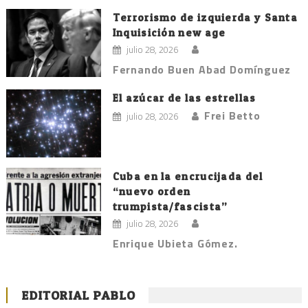
Terrorismo de izquierda y Santa
Inquisición new age
julio 28, 2026
Fernando Buen Abad Domínguez
El azúcar de las estrellas
Frei Betto
julio 28, 2026
Cuba en la encrucijada del
“nuevo orden
trumpista/fascista”
julio 28, 2026
Enrique Ubieta Gómez.
EDITORIAL PABLO