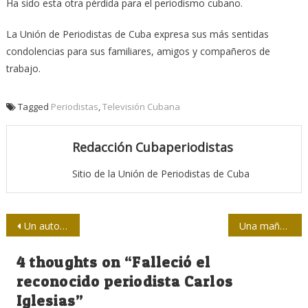
Ha sido esta otra pérdida para el periodismo cubano.
La Unión de Periodistas de Cuba expresa sus más sentidas
condolencias para sus familiares, amigos y compañeros de
trabajo.
Tagged
Periodistas
,
Televisión Cubana
Redacción Cubaperiodistas
Sitio de la Unión de Periodistas de Cuba
Navegación
Un autor, un logo y un congreso
Una mañana para cambiar la rutina
de
4 thoughts on “
Falleció el
entradas
reconocido periodista Carlos
Iglesias
”