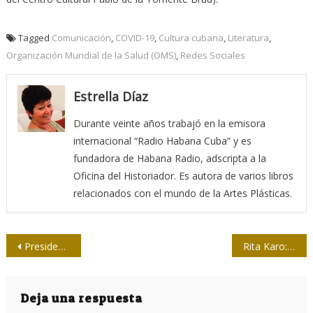
Tagged
Comunicación
,
COVID-19
,
Cultura cubana
,
Literatura
,
Organización Mundial de la Salud (OMS)
,
Redes Sociales
Estrella Díaz
Durante veinte años trabajó en la emisora
internacional “Radio Habana Cuba” y es
fundadora de Habana Radio, adscripta a la
Oficina del Historiador. Es autora de varios libros
relacionados con el mundo de la Artes Plásticas.
Navegación
Presidente de Cuba expresa pesar por fallecimiento de caricaturista
Rita Karo: Cuando el periodismo se hace en el lugar de los hechos
de
entradas
Deja una respuesta