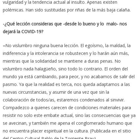
vulgaridad y la tendencia actual al insulto. Apenas existen
polémicas. Han sido sustituidas por riñas de la más baja calaña.
-¿Qué lección consideras que -desde lo bueno y lo malo- nos
dejará la COVID-19?
–
No vislumbro ninguna buena lección. El egoísmo, la maldad, la
indiferencia y la intolerancia se robustecen y lo harán aún más,
mientras que la solidaridad se mantiene a duras penas. No
vislumbro nada halagüeño, sino todo lo contrario. El orden del
mundo ya está cambiando, para peor, y no acabamos de salir del
pasmo. Ya que la realidad es terca, nos queda adaptarnos a las
nuevas circunstancias, y asumir de una vez que sin la
colaboración de todos/as, estaremos condenados al sinvivir.
Compadezco a quienes carecen de condiciones materiales para
resistir no solo este embate actual, sino las consecuencias que ya
se avecinan, y también me apena el conglomerado humano que
no encuentra placer espiritual en la cultura. (Publicada en el sitio
del Centro Cultural Pablo de la Torriente Brau).