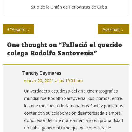
Sitio de la Unión de Periodistas de Cuba
Navegación
“Apunto 2021”: Una reflexión sobre el periodismo en tiempos de pandemia
Asesinadas a tiros tres presentadoras de televisión en Afganistán
de
One thought on “
Falleció el querido
entradas
colega Rodolfo Santovenia
”
Tenchy Caymares
marzo 20, 2021 a las 10:01 pm
Un verdadero estudioso del arte cinematografico
mundial fue Rodolfo Santovenia. Sus intimos, entre
los que me cuento le llamabamos Santi y podiamos
contar con su colaboracion desinteresada siempre.
Conocedor del cine norteamericano en profundidad
no habia genero ni filme que desconociera, le