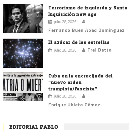
Terrorismo de izquierda y Santa
Inquisición new age
julio 28, 2026
Fernando Buen Abad Domínguez
El azúcar de las estrellas
Frei Betto
julio 28, 2026
Cuba en la encrucijada del
“nuevo orden
trumpista/fascista”
julio 28, 2026
Enrique Ubieta Gómez.
EDITORIAL PABLO