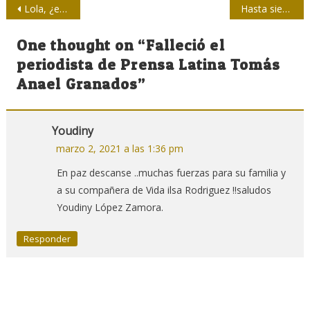
Navegación
Lola, ¿eres tú?
Hasta siempre, Manuel Valdés
de
One thought on “
Falleció el
entradas
periodista de Prensa Latina Tomás
Anael Granados
”
Youdiny
marzo 2, 2021 a las 1:36 pm
En paz descanse ..muchas fuerzas para su familia y
a su compañera de Vida ilsa Rodriguez !!saludos
Youdiny López Zamora.
Responder