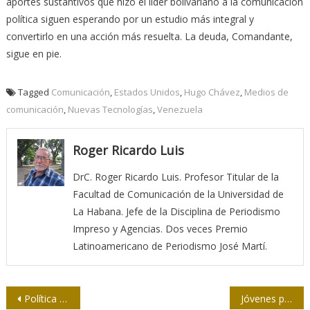
aportes sustantivos que hizo el líder bolivariano a la comunicación
política siguen esperando por un estudio más integral y
convertirlo en una acción más resuelta. La deuda, Comandante,
sigue en pie.
Tagged
Comunicación
,
Estados Unidos
,
Hugo Chávez
,
Medios de
comunicación
,
Nuevas Tecnologías
,
Venezuela
Roger Ricardo Luis
DrC. Roger Ricardo Luis. Profesor Titular de la
Facultad de Comunicación de la Universidad de
La Habana. Jefe de la Disciplina de Periodismo
Impreso y Agencias. Dos veces Premio
Latinoamericano de Periodismo José Martí.
Navegación
Política y ciencias sociales
Jóvenes periodistas debaten acerca de la profesión en Cuba