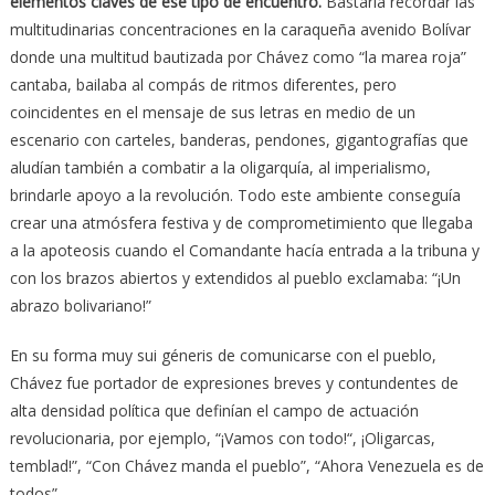
elementos claves de ese tipo de encuentro.
Bastaría recordar las
multitudinarias concentraciones en la caraqueña avenido Bolívar
donde una multitud bautizada por Chávez como “la marea roja”
cantaba, bailaba al compás de ritmos diferentes, pero
coincidentes en el mensaje de sus letras en medio de un
escenario con carteles, banderas, pendones, gigantografías que
aludían también a combatir a la oligarquía, al imperialismo,
brindarle apoyo a la revolución. Todo este ambiente conseguía
crear una atmósfera festiva y de comprometimiento que llegaba
a la apoteosis cuando el Comandante hacía entrada a la tribuna y
con los brazos abiertos y extendidos al pueblo exclamaba: “¡Un
abrazo bolivariano!”
En su forma muy sui géneris de comunicarse con el pueblo,
Chávez fue portador de expresiones breves y contundentes de
alta densidad política que definían el campo de actuación
revolucionaria, por ejemplo, “¡Vamos con todo!“, ¡Oligarcas,
temblad!”, “Con Chávez manda el pueblo”, “Ahora Venezuela es de
todos”.