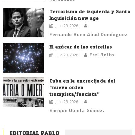
Terrorismo de izquierda y Santa
Inquisición new age
julio 28, 2026
Fernando Buen Abad Domínguez
El azúcar de las estrellas
Frei Betto
julio 28, 2026
Cuba en la encrucijada del
“nuevo orden
trumpista/fascista”
julio 28, 2026
Enrique Ubieta Gómez.
EDITORIAL PABLO