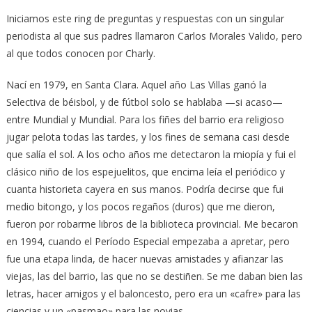
Iniciamos este ring de preguntas y respuestas con un singular
periodista al que sus padres llamaron Carlos Morales Valido, pero
al que todos conocen por Charly.
Nací en 1979, en Santa Clara. Aquel año Las Villas ganó la
Selectiva de béisbol, y de fútbol solo se hablaba —si acaso—
entre Mundial y Mundial. Para los fiñes del barrio era religioso
jugar pelota todas las tardes, y los fines de semana casi desde
que salía el sol. A los ocho años me detectaron la miopía y fui el
clásico niño de los espejuelitos, que encima leía el periódico y
cuanta historieta cayera en sus manos. Podría decirse que fui
medio bitongo, y los pocos regaños (duros) que me dieron,
fueron por robarme libros de la biblioteca provincial. Me becaron
en 1994, cuando el Período Especial empezaba a apretar, pero
fue una etapa linda, de hacer nuevas amistades y afianzar las
viejas, las del barrio, las que no se destiñen. Se me daban bien las
letras, hacer amigos y el baloncesto, pero era un «cafre» para las
ciencias y un «pasmao» para las novias.