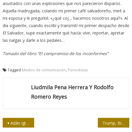
asustados con unas explosiones que nos parecieron disparos.
Aquella madrugada, colando mi primer café salvadoreño, miré a
mi esposa y le pregunté: «¿qué coj… hacemos nosotros aquí?». Al
día siguiente, cuando escribí y transmití mi primer despacho desde
El Salvador, supe exactamente qué hacía: vivir, reportar, apretar
las nalgas y darle a los pedales…
Tomado del libro “El compromiso de los inconformes”
Tagged
Medios de comunicación
,
Periodistas
Liudmila Pena Herrera Y Rodolfo
Romero Reyes
Navegación
Adán Iglesias: “El humor político no puede publicarse solo como contraofensiva”
Trump, Biden y el Cheo Chatarra Prize