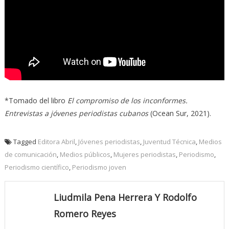
*Tomado del libro
El compromiso de los inconformes.
Entrevistas a jóvenes periodistas cubanos
(Ocean Sur, 2021).
Tagged
Editora Abril
,
Jóvenes periodistas
,
Juventud Técnica
,
Medios
de comunicación
,
Medios públicos
,
Mujeres periodistas
,
Periodismo
,
Periodismo científico
,
Periodismo joven
Liudmila Pena Herrera Y Rodolfo
Romero Reyes