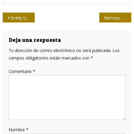
Navegación
Brady Izquierdo u otro muestrario del mundo
Ramsey Clark: Una vida al servicio de los pueblos del mundo
de
entradas
Deja una respuesta
Tu dirección de correo electrónico no será publicada.
Los
campos obligatorios están marcados con
*
Comentario
*
Nombre
*