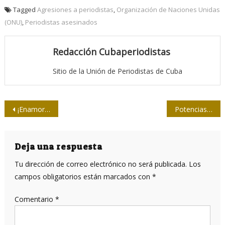
Tagged
Agresiones a periodistas
,
Organización de Naciones Unidas
(ONU)
,
Periodistas asesinados
Redacción Cubaperiodistas
Sitio de la Unión de Periodistas de Cuba
Navegación
¡Enamorarse!
Potencias mundiales compiten por el liderazgo en las redes 6G
de
entradas
Deja una respuesta
Tu dirección de correo electrónico no será publicada.
Los
campos obligatorios están marcados con
*
Comentario
*