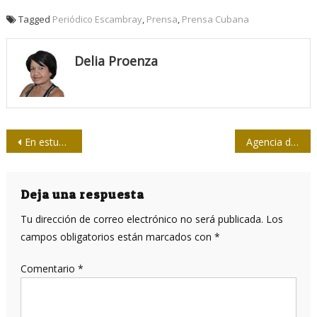
Tagged
Periódico Escambray
,
Prensa
,
Prensa Cubana
Delia Proenza
Navegación
En estudio modificación de cráneos en aborígenes cubanos
Agencia de Naciones Unidas reconoce desarrollo de candidatos vacunales contra la COVID-19 en Cuba
de
entradas
Deja una respuesta
Tu dirección de correo electrónico no será publicada.
Los
campos obligatorios están marcados con
*
Comentario
*