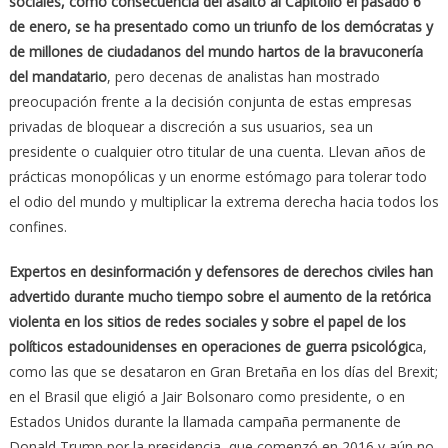
sociales, como consecuencia del asalto al Capitolio el pasado 6
de enero, se ha presentado como un triunfo de los demócratas y
de millones de ciudadanos del mundo hartos de la bravuconería
del mandatario
, pero decenas de analistas han mostrado
preocupación frente a la decisión conjunta de estas empresas
privadas de bloquear a discreción a sus usuarios, sea un
presidente o cualquier otro titular de una cuenta. Llevan años de
prácticas monopólicas y un enorme estómago para tolerar todo
el odio del mundo y multiplicar la extrema derecha hacia todos los
confines.
Expertos en desinformación y defensores de derechos civiles han
advertido durante mucho tiempo sobre el aumento de la retórica
violenta en los sitios de redes sociales y sobre el papel de los
políticos estadounidenses en operaciones de guerra psicológic
a,
como las que se desataron en Gran Bretaña en los días del Brexit;
en el Brasil que eligió a Jair Bolsonaro como presidente, o en
Estados Unidos durante la llamada campaña permanente de
Donald Trump por la presidencia, que comenzó en 2016 y aún no