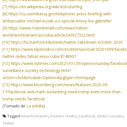
[7]
https://en.wikipedia.org/wiki/Astroturfing
[8]
https://cu.usembassy.gov/telephonic-press-briefing-with-
ambassador-michael-kozak-u-s-special-envoy-lea-gabrielle/
[9]
https://www.miamiherald.com/news/nation-
world/world/americas/cuba/article243927322.html
[10]
https://fsi.stanford.edu/news/twitter-takedown-october-2020
[11]
https://www.elperiodico.com/es/internacional/20201009/faceb
twitter-redes-falsas-eeuu-cuba-8148601
[12]
https://www.nytimes.com/2021/01/29/opinion/sunday/faceboo
surveillance-society-technology.html?
action=click&module=Opinion&pgtype=Homepage
[13]
https://www.bloomberg.com/news/features/2020-09-
17/facebook-and-mark-zuckerberg-need-trump-even-more-than-
trump-needs-facebook
(Tomado de
La Jiribilla
)
Tagged
Desinformación
,
Estados Unidos
,
Facebook
,
Redes Sociales
,
Twitter