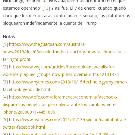
Nick Clegg, respondió: “Nos adaptaremos al entorno en el que
estamos operando”.
[13]
Y así fue. El 7 de enero, cuando quedó
claro que los demócratas controlarían el senado, las plataformas
bloquearon indefinidamente la cuenta de Trump.
Notas
:
[1]
https://www.theguardian.com/australia-
news/2019/dec/06/inside-the-hate-factory-how-facebook-fuels-
far-right-profit
[2]
https://www.wsj.com/articles/facebook-knew-calls-for-
violence-plagued-groups-now-plans-overhaul-11612131374
[3]
https://www.nytimes.com/2018/10/15/technology/myanmar-
facebook-genocide.html
[4]
https://www.efe.com/efe/america/economia/facebook-
dispara-sus-beneficios-pero-alerta-ante-los-cambios-en-el-
iphone/20000011-4451096
[5]
https://www.nytimes.com/2021/01/13/opinion/capitol-attack-
twitter-facebook.html
[6]
https://www.alainet.org/sites/default/files/pdf_2439.pdf