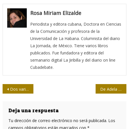
Rosa Miriam Elizalde
Periodista y editora cubana, Doctora en Ciencias
de la Comunicación y profesora de la
Universidad de La Habana. Columnista del diario
La Jornada, de México. Tiene varios libros
publicados. Fue fundadora y editora del
semanario digital La Jiribilla y del diario on line
Cubadebate.
Navegación
Dos variantes se han fusionado en un coronavirus muy mutado
De Adela todo era grato
de
entradas
Deja una respuesta
Tu dirección de correo electrónico no será publicada.
Los
campos obligatorios están marcados con
*