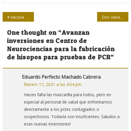
Navegación
Vacuna Sputnik V es efectiva contra cepa británica de Covid-19
Dos variantes se han fusionado en un coronavirus muy mutado
de
One thought on “
Avanzan
entradas
inversiones en Centro de
Neurociencias para la fabricación
de hisopos para pruebas de PCR
”
Eduardo Perfecto Machado Cabrera
febrero 17, 2021 a las 4:04 pm
Hacen falta las mascarilla para todos, pero en
especial al personal de salud que enfrentamos
directamente a los pctes contagiados o
sospechosos. Todavía son insuficientes. Saludos a
esas nuevas inversiones!