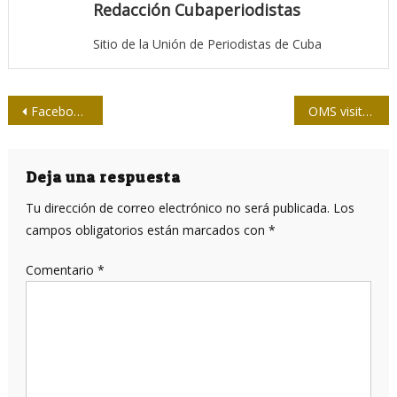
Redacción Cubaperiodistas
Sitio de la Unión de Periodistas de Cuba
Navegación
Facebook: Continúa la polémica por la promoción de la violencia y el odio
OMS visita centros de control de enfermedades en Wuhan
de
entradas
Deja una respuesta
Tu dirección de correo electrónico no será publicada.
Los
campos obligatorios están marcados con
*
Comentario
*