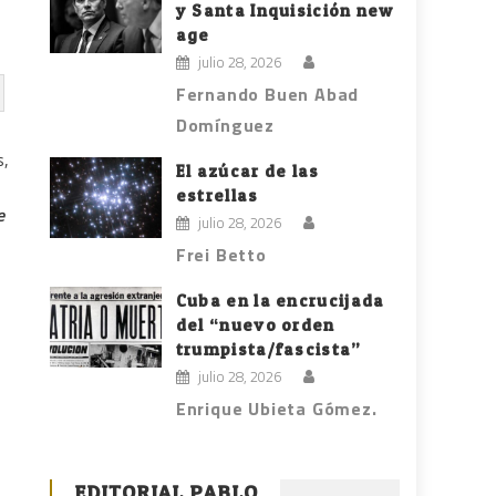
y Santa Inquisición new
age
julio 28, 2026
Fernando Buen Abad
Domínguez
s,
El azúcar de las
estrellas
e
julio 28, 2026
Frei Betto
Cuba en la encrucijada
del “nuevo orden
trumpista/fascista”
julio 28, 2026
Enrique Ubieta Gómez.
EDITORIAL PABLO