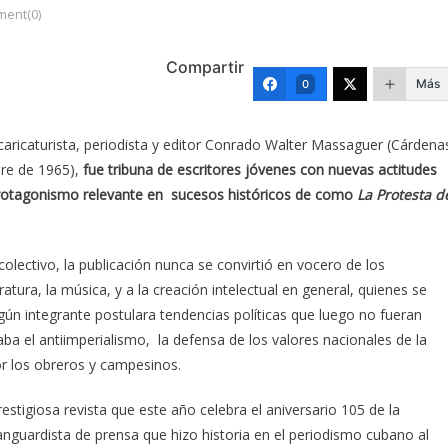
ent(0)
Compartir
Más
0
o caricaturista, periodista y editor Conrado Walter Massaguer (Cárdena
re de 1965),
fue tribuna de escritores jóvenes con nuevas actitudes
 protagonismo relevante en sucesos históricos de como
La Protesta d
olectivo, la publicación nunca se convirtió en vocero de los
eratura, la música, y a la creación intelectual en general, quienes se
ún integrante postulara tendencias políticas que luego no fueran
ba el antiimperialismo, la defensa de los valores nacionales de la
por los obreros y campesinos.
restigiosa revista que este año celebra el aniversario 105 de la
nguardista de prensa que hizo historia en el periodismo cubano al