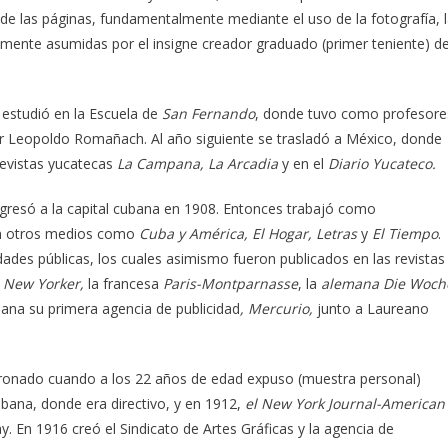
 de las páginas, fundamentalmente mediante el uso de la fotografía, 
eralmente asumidas por el insigne creador graduado (primer teniente) d
estudió en la Escuela de
San Fernando
, donde tuvo como profesore
intor Leopoldo Romañach. Al año siguiente se trasladó a México, donde
revistas yucatecas
La Campana, La Arcadia
y en el
Diario Yucateco.
regresó a la capital cubana en 1908. Entonces trabajó como
en otros medios como
Cuba y América, El Hogar, Letras
y
El Tiempo
.
idades públicas, los cuales asimismo fueron publicados en las revistas
 New Yorker,
la francesa
Paris-Montparnasse
, la
alemana Die Woch
ana su primera agencia de publicidad
, Mercurio,
junto a Laureano
o coronado cuando a los 22 años de edad expuso (muestra personal)
abana, donde era directivo, y en 1912,
el New York Journal-American
. En 1916 creó el Sindicato de Artes Gráficas y la agencia de