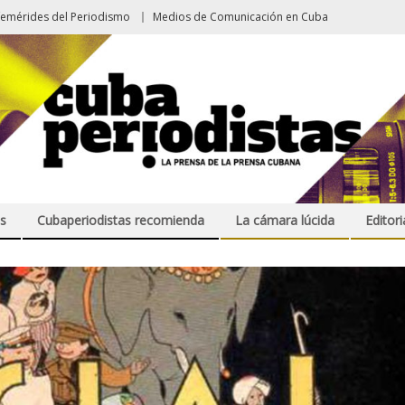
femérides del Periodismo
Medios de Comunicación en Cuba
s
Cubaperiodistas recomienda
La cámara lúcida
Editori