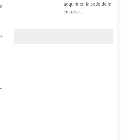
adquirir en la sede de la
la
editorial,...
e
s
e