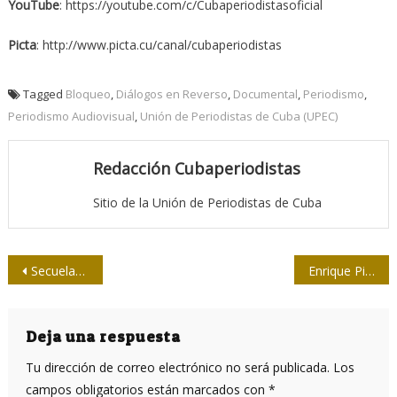
YouTube
: https://youtube.com/c/Cubaperiodistasoficial
Picta
: http://www.picta.cu/canal/cubaperiodistas
Tagged
Bloqueo
,
Diálogos en Reverso
,
Documental
,
Periodismo
,
Periodismo Audiovisual
,
Unión de Periodistas de Cuba (UPEC)
Redacción Cubaperiodistas
Sitio de la Unión de Periodistas de Cuba
Navegación
Secuelas de la COVID-19 se extienden hasta seis meses
Enrique Pineda Barnet y su “sonrisa de irreverente retador”
de
entradas
Deja una respuesta
Tu dirección de correo electrónico no será publicada.
Los
campos obligatorios están marcados con
*