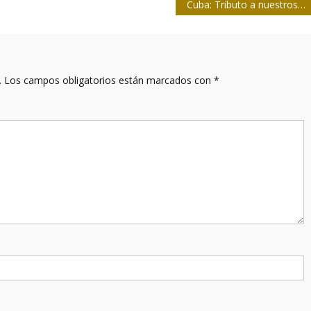
Cuba: Tributo a nuestros ancestros y a sus descendientes
.
Los campos obligatorios están marcados con
*