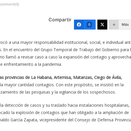
omment(0)
Compartir
Más
0
ó a una mayor responsabilidad institucional, social, e individual an
ís. En el encuentro del Grupo Temporal de Trabajo del Gobierno para 
rio llamó a revisar caso a caso la expansión del contagio y aprovecha
de enfrentamiento a la pandemia.
 las provincias de La Habana, Artemisa, Matanzas, Ciego de Ávila,
la mayor cantidad contagios. Con este propósito, se insistió en la
rzamiento de las pesquisas y la vigilancia de los sospechosos.
a detección de casos y su traslado hacia instalaciones hospitalarias,
ovocado la explosión de contagios que han obligado a la ampliación de
aldo García Zapata, vicepresidente del Consejo de Defensa Provincia