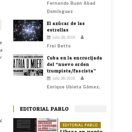
Fernando Buen Abad
Domínguez
El azúcar de las
estrellas
julio 28, 2026
te
Frei Betto
la
r
Cuba en la encrucijada
del “nuevo orden
trumpista/fascista”
julio 28, 2026
Enrique Ubieta Gómez.
EDITORIAL PABLO
l.
EDITORIAL PABLO
Libros en venta