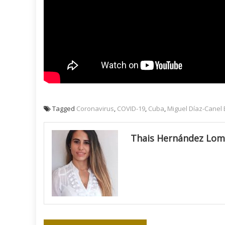
Tagged
Coronavirus
,
COVID-19
,
Cuba
,
Miguel Díaz-Canel
Thais Hernández Lo