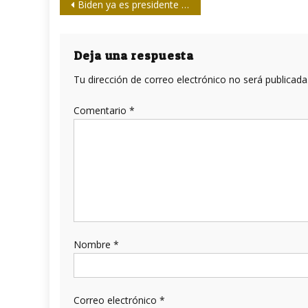
Navegación
Biden ya es presidente ¿y ahora qué?
de
entradas
Deja una respuesta
Tu dirección de correo electrónico no será publicada
Comentario
*
Nombre
*
Correo electrónico
*