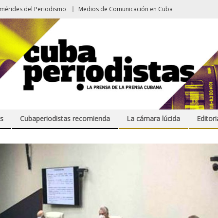
emérides del Periodismo
Medios de Comunicación en Cuba
s
Cubaperiodistas recomienda
La cámara lúcida
Editori