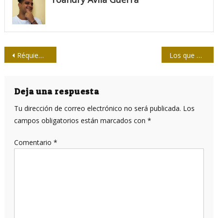
Navegación
Réquiem por Julian Assange
Los que mandan sobre el hombre más poderoso del mundo
de
entradas
Deja una respuesta
Tu dirección de correo electrónico no será publicada.
Los
campos obligatorios están marcados con
*
Comentario
*