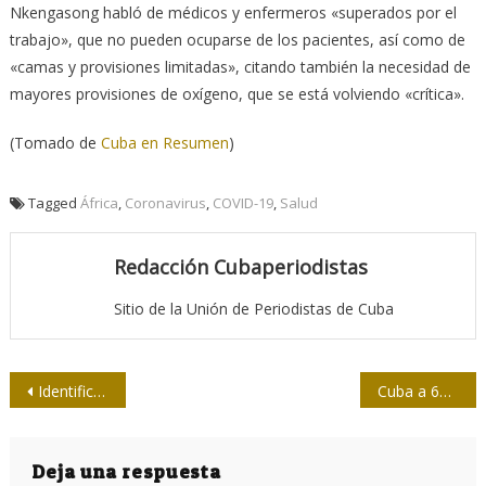
Nkengasong habló de médicos y enfermeros «superados por el
trabajo», que no pueden ocuparse de los pacientes, así como de
«camas y provisiones limitadas», citando también la necesidad de
mayores provisiones de oxígeno, que se está volviendo «crítica».
(Tomado de
Cuba en Resumen
)
Tagged
África
,
Coronavirus
,
COVID-19
,
Salud
Redacción Cubaperiodistas
Sitio de la Unión de Periodistas de Cuba
Navegación
Identifican potenciales actuaciones conjuntas directivos de la Unión de Juristas y de la Upec
Cuba a 62 años de su Operación Verdad
de
entradas
Deja una respuesta