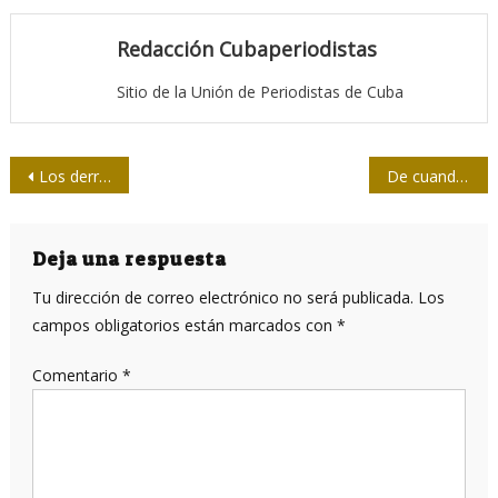
Redacción Cubaperiodistas
Sitio de la Unión de Periodistas de Cuba
Navegación
Los derroteros del agua en clave documental (+Video)
De cuando los periodistas crearon su milicia en defensa de la Revolución
de
entradas
Deja una respuesta
Tu dirección de correo electrónico no será publicada.
Los
campos obligatorios están marcados con
*
Comentario
*