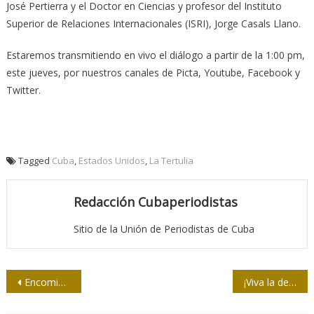
José Pertierra y el Doctor en Ciencias y profesor del Instituto
Superior de Relaciones Internacionales (ISRI), Jorge Casals Llano.
Estaremos transmitiendo en vivo el diálogo a partir de la 1:00 pm,
este jueves, por nuestros canales de Picta, Youtube, Facebook y
Twitter.
Tagged
Cuba
,
Estados Unidos
,
La Tertulia
Redacción Cubaperiodistas
Sitio de la Unión de Periodistas de Cuba
Navegación
Encomio por el Día del locutor cubano
¡Viva la democracia… socialista!
de