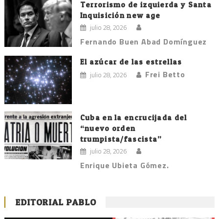
Terrorismo de izquierda y Santa
Inquisición new age
julio 28, 2026
Fernando Buen Abad Domínguez
El azúcar de las estrellas
Frei Betto
julio 28, 2026
Cuba en la encrucijada del
“nuevo orden
trumpista/fascista”
julio 28, 2026
Enrique Ubieta Gómez.
EDITORIAL PABLO