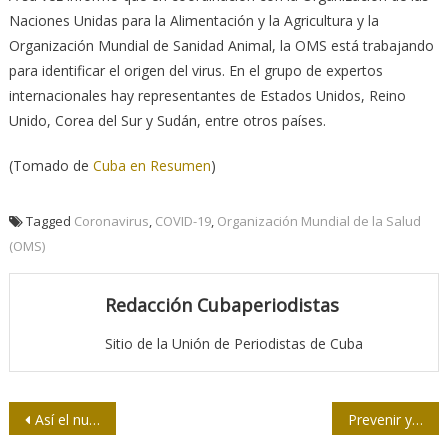
Naciones Unidas para la Alimentación y la Agricultura y la
Organización Mundial de Sanidad Animal, la OMS está trabajando
para identificar el origen del virus. En el grupo de expertos
internacionales hay representantes de Estados Unidos, Reino
Unido, Corea del Sur y Sudán, entre otros países.
(Tomado de
Cuba en Resumen
)
Tagged
Coronavirus
,
COVID-19
,
Organización Mundial de la Salud
(OMS)
Redacción Cubaperiodistas
Sitio de la Unión de Periodistas de Cuba
Navegación
Así el nuevo coronavirus llega al cerebro
Prevenir y tratar, claves del manejo de la pandemia en Cuba