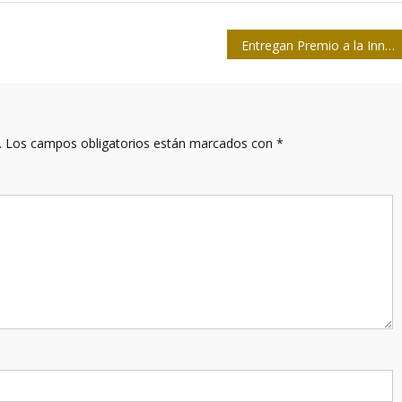
Entregan Premio a la Innovación al periódico Escambray
.
Los campos obligatorios están marcados con
*