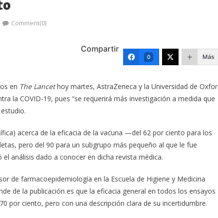
to
Comment(0)
Compartir
Más
0
dos en
The Lancet
hoy martes, AstraZeneca y la Universidad de Oxfo
ntra la COVID-19, pues “se requerirá más investigación a medida que
estudio.
tífica) acerca de la eficacia de la vacuna —del 62 por ciento para los
letas, pero del 90 para un subgrupo más pequeño al que le fue
 el análisis dado a conocer en dicha revista médica.
sor de farmacoepidemiología en la Escuela de Higiene y Medicina
de de la publicación es que la eficacia general en todos los ensayos
0 por ciento, pero con una descripción clara de su incertidumbre.