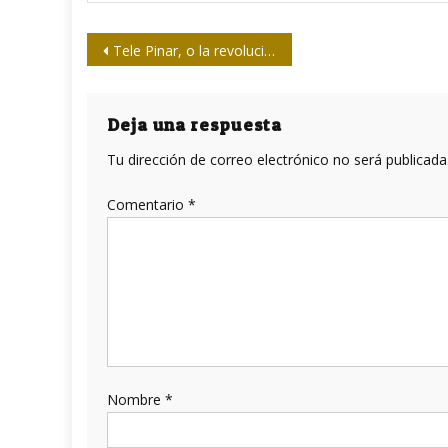
Navegación
Tele Pinar, o la revolución de las pantallas líquidas
de
entradas
Deja una respuesta
Tu dirección de correo electrónico no será publicada
Comentario
*
Nombre
*