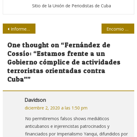
Sitio de la Unión de Periodistas de Cuba
Navegación
Informe desnuda panorama desolador para la prensa en Guatemala
Encomio por el Día del locutor cubano
de
One thought on “
Fernández de
entradas
Cossío: “Estamos frente a un
Gobierno cómplice de actividades
terroristas orientadas contra
Cuba”
”
Davidson
diciembre 2, 2020 a las 1:50 pm
No permitiremos falsos shows mediáticos
anticubanos e injerencistas patrocinados y
financiados por Imperialismo Yanqui, difundidos por