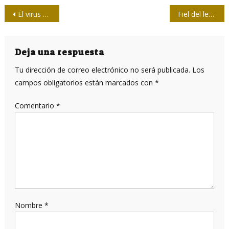
Navegación
El virus más letal no es la COVID-19, es la guerra
Fiel del lenguaje 57 / Comer soga no es siempre malo
de
entradas
Deja una respuesta
Tu dirección de correo electrónico no será publicada.
Los
campos obligatorios están marcados con
*
Comentario
*
Nombre
*