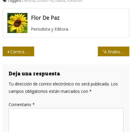
Tagged
Ciencia
,
COVID-19
,
Salud
,
Vacunas
Flor De Paz
Periodista y Editora.
Navegación
Carrera por la vacuna: ¿en la recta final?
“A finales del Siglo XXI habrá probablemente nueva diversidad humana, pero esta vez, artificial”
de
entradas
Deja una respuesta
Tu dirección de correo electrónico no será publicada.
Los
campos obligatorios están marcados con
*
Comentario
*