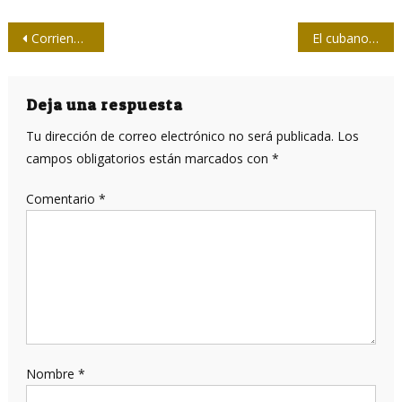
Navegación
Corriendo por la Revolución
El cubano de España
de
entradas
Deja una respuesta
Tu dirección de correo electrónico no será publicada.
Los
campos obligatorios están marcados con
*
Comentario
*
Nombre
*