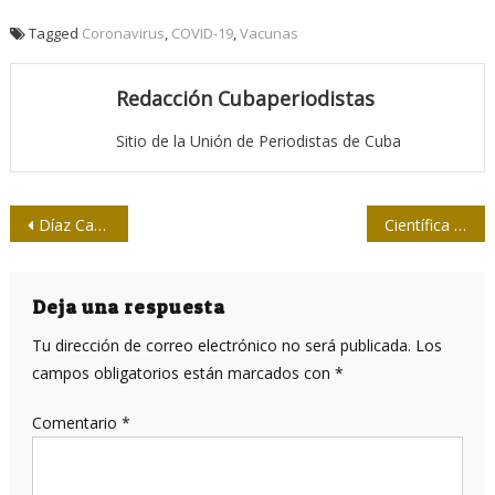
Tagged
Coronavirus
,
COVID-19
,
Vacunas
Redacción Cubaperiodistas
Sitio de la Unión de Periodistas de Cuba
Navegación
Díaz Canel comparte en Twitter declaración de la UPEC
Científica de Wuhan propone que nuevos coronavirus también deben buscarse más allá de China
de
entradas
Deja una respuesta
Tu dirección de correo electrónico no será publicada.
Los
campos obligatorios están marcados con
*
Comentario
*