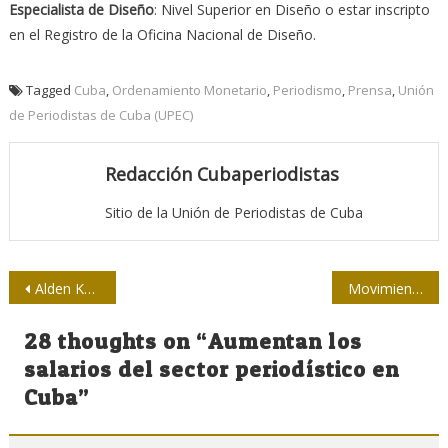
Especialista de Diseño
: Nivel Superior en Diseño o estar inscripto
en el Registro de la Oficina Nacional de Diseño.
Tagged
Cuba
,
Ordenamiento Monetario
,
Periodismo
,
Prensa
,
Unión
de Periodistas de Cuba (UPEC)
Redacción Cubaperiodistas
Sitio de la Unión de Periodistas de Cuba
Navegación
Alden Knight: “…hay dientes rotos entre nosotros”
Movimiento San Isidro: un intento de golpe contra Cuba no tan blando
de
28 thoughts on “
Aumentan los
entradas
salarios del sector periodístico en
Cuba
”