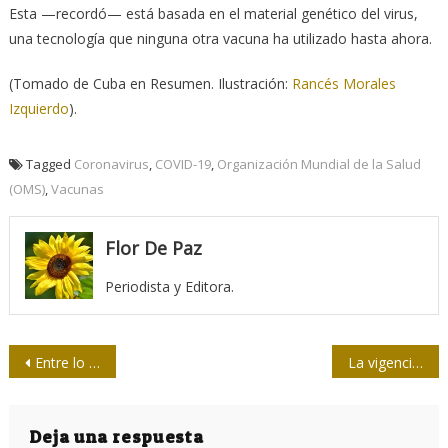
Esta —recordó— está basada en el material genético del virus,
una tecnología que ninguna otra vacuna ha utilizado hasta ahora.
(Tomado de Cuba en Resumen. Ilustración:
Rancés Morales
Izquierdo
).
Tagged
Coronavirus
,
COVID-19
,
Organización Mundial de la Salud
(OMS)
,
Vacunas
Flor De Paz
Periodista y Editora.
Navegación
Entre lo virtual y lo virtuoso
La vigencia de ¡Now!
de
entradas
Deja una respuesta