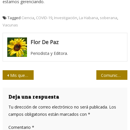
estamos gerenciando.
Tagged
Ciencia
,
COVID-19
,
Investigación
,
La Habana
,
soberana
,
Vacunas
Flor De Paz
Periodista y Editora.
Navegación
Mis queridos colegas
Comunicación, ciencia e informatización: pilares de la gestión del gobierno cubano
de
entradas
Deja una respuesta
Tu dirección de correo electrónico no será publicada.
Los
campos obligatorios están marcados con
*
Comentario
*