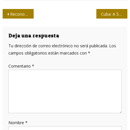
Navegación
Reconocen a Juventud Rebelde por su 55 aniversario
Cuba: A 58 años de la Crisis de los misiles
de
entradas
Deja una respuesta
Tu dirección de correo electrónico no será publicada.
Los
campos obligatorios están marcados con
*
Comentario
*
Nombre
*