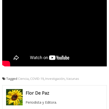
Tagged
Ciencia
,
COVID-19
,
Investigación
,
Vacunas
Flor De Paz
Periodista y Editora.