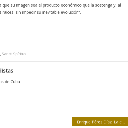
ra que su imagen sea el producto económico que la sostenga y, al
aíces, sin impedir su inevitable evolución”.
,
Sancti Spíritus
istas
tas de Cuba
Enrique Pérez Díaz: La experiencia es el camino hacia la verdad