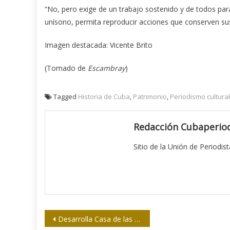
“No, pero exige de un trabajo sostenido y de todos pa
unísono, permita reproducir acciones que conserven sus r
Imagen destacada: Vicente Brito
(Tomado de
Escambray
)
Tagged
Historia de Cuba
,
Patrimonio
,
Periodismo cultural
Redacción Cubaperiod
Sitio de la Unión de Periodis
Navegación
Desarrolla Casa de las Américas cuarto coloquio sobre culturas originarias de América