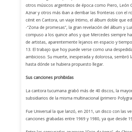
otros músicos argentinos de época como Piero, León Gi
Aznar y otros más iban a derribar las fronteras con el r
cénit en Cantora, un viaje íntimo, el álbum doble que 
-“Zona de promesas”, la gran revelación del álbum y Lui
compuso a los quince años y que Mercedes siempre habí
de artistas, aparentemente lejanos en espacio y tiempo
13. El trabajo que hoy puede verse como una despedid
ambicioso. Su muerte, inesperada y dolorosa, sembró l
hasta dónde se hubiera propuesto llegar.
Sus canciones prohibidas
La cantora tucumana grabó más de 40 discos, la mayor p
subsidiarios de la misma multinacional (primero Polygra
Fue Universal la que lanzó, en 2011, un disco con las 
canciones grabadas entre 1969 y 1980, ya que desde 1975 
Entre las censuradas aparecen “Ocio da terra”, de Chic