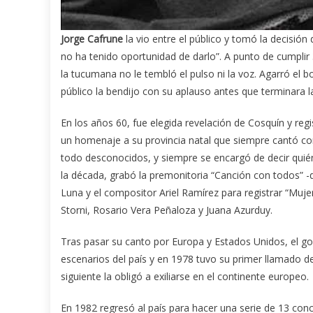
Jorge Cafrune
la vio entre el público y tomó la decisión
no ha tenido oportunidad de darlo”. A punto de cumplir
la tucumana no le tembló el pulso ni la voz. Agarró el 
público la bendijo con su aplauso antes que terminara la
En los años 60, fue elegida revelación de Cosquín y regi
un homenaje a su provincia natal que siempre cantó co
todo desconocidos, y siempre se encargó de decir quiéne
la década, grabó la premonitoria “Canción con todos” -d
Luna y el compositor Ariel Ramírez para registrar “Muj
Storni, Rosario Vera Peñaloza y Juana Azurduy.
Tras pasar su canto por Europa y Estados Unidos, el g
escenarios del país y en 1978 tuvo su primer llamado d
siguiente la obligó a exiliarse en el continente europeo.
En 1982 regresó al país para hacer una serie de 13 conc