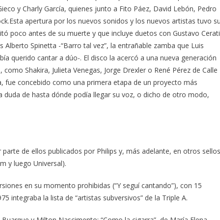
eco y Charly García, quienes junto a Fito Páez, David Lebón, Pedro
ock.Esta apertura por los nuevos sonidos y los nuevos artistas tuvo s
editó poco antes de su muerte y que incluye duetos con Gustavo Cerati
s Alberto Spinetta -“Barro tal vez”, la entrañable zamba que Luis
a querido cantar a dúo-. El disco la acercó a una nueva generación
, como Shakira, Julieta Venegas, Jorge Drexler o René Pérez de Calle
a, fue concebido como una primera etapa de un proyecto más
a duda de hasta dónde podía llegar su voz, o dicho de otro modo,
arte de ellos publicados por Philips y, más adelante, en otros sello
m y luego Universal).
versiones en su momento prohibidas (“Y seguí cantando”), con 15
integraba la lista de “artistas subversivos” de la Triple A.
o Buarque y Milton Nascimento; “Como la cigarra”, de María Elena