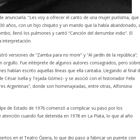
 de anunciarla. “Les voy a ofrecer el canto de una mujer purísima, que
 30 años, con un hijo chiquito y un marido que la había abandonado, 
bombo, llenó los pulmones y cantó “Canción del derrumbe indio”. El
 interpretación.
stró versiones de “Zamba para no morir” y “Al jardín de la república”;
n orgullo. Fue intérprete de algunos autores consagrados, pero sobr
s habían escrito aquellas líneas que ella cantaba. Llegando al final 
e César Isella y Tejada Gómez- y se asoció con el historiador Felix
eres Argentinas”, donde son homenajeadas, entre otras, Alfonsina
olpe de Estado de 1976 comenzó a complicar su paso por los
e atención cuando fue detenida en 1978 en La Plata, lo que al año
iertos en el Teatro Ópera, lo que dio paso a fabricar un puente con