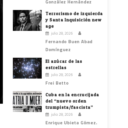
González Hernández
Terrorismo de izquierda
y Santa Inquisición new
age
julio 28, 2026
Fernando Buen Abad
Domínguez
El azúcar de las
estrellas
julio 28, 2026
Frei Betto
Cuba en la encrucijada
del “nuevo orden
trumpista/fascista”
julio 28, 2026
Enrique Ubieta Gómez.