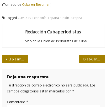
(Tomado de
Cuba en Resumen
)
Tagged
COVID-19
,
Economía
,
España
,
Unión Europea
Redacción Cubaperiodistas
Sitio de la Unión de Periodistas de Cuba
Navegación
El plasma de la infección reciente, más efectivo para combatir la COVID-19
Díaz-Canel destaca avance de candidato vacunal de Cuba contra la Covid-19
de
entradas
Deja una respuesta
Tu dirección de correo electrónico no será publicada.
Los
campos obligatorios están marcados con
*
Comentario
*