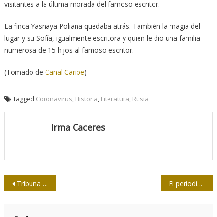
visitantes a la última morada del famoso escritor.
La finca Yasnaya Poliana quedaba atrás. También la magia del
lugar y su Sofía, igualmente escritora y quien le dio una familia
numerosa de 15 hijos al famoso escritor.
(Tomado de
Canal Caribe
)
Tagged
Coronavirus
,
Historia
,
Literatura
,
Rusia
Irma Caceres
Navegación
Tribuna de la Revolución, ¡a seguir fundando!
El periodista Ernesto Che Guevara
de