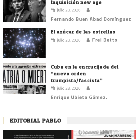
Inquisición new age
julio 28, 2026
Fernando Buen Abad Domínguez
El azúcar de las estrellas
Frei Betto
julio 28, 2026
Cuba en la encrucijada del
“nuevo orden
trumpista/fascista”
julio 28, 2026
Enrique Ubieta Gómez.
EDITORIAL PABLO