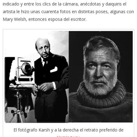
indicado y entre los clics de la cámara, anécdotas y daiquiris el
artista le hizo unas cuarenta fotos en distintas poses, algunas con
Mary Welsh, entonces esposa del escritor.
El fotógrafo Karsh y a la derecha el retrato preferido de