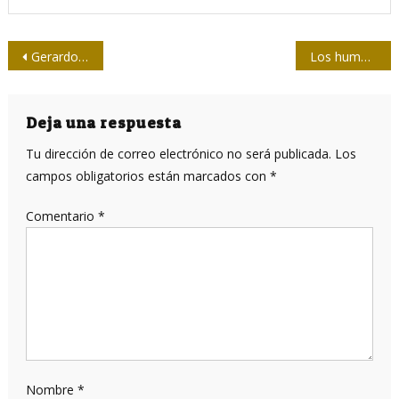
Navegación
Gerardo Alfonso, con los pies bien puestos en la tierra
Los humanos de Denisova, más que una rama del árbol de la evolución
de
entradas
Deja una respuesta
Tu dirección de correo electrónico no será publicada.
Los
campos obligatorios están marcados con
*
Comentario
*
Nombre
*