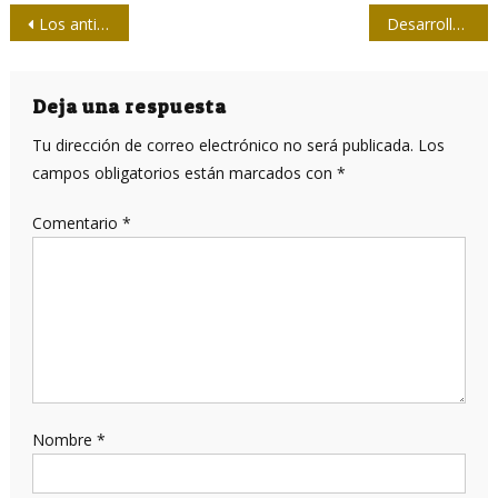
Navegación
Los anticuerpos contra el SARS-CoV-2 podría permanecer activos tres meses después de la infección
Desarrolla Casa de las Américas cuarto coloquio sobre culturas originarias de América
de
entradas
Deja una respuesta
Tu dirección de correo electrónico no será publicada.
Los
campos obligatorios están marcados con
*
Comentario
*
Nombre
*