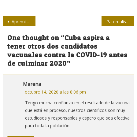
Navegación
¡Apremiado por el cierre!
Paternalismo y socialismo, dúo anómalo
de
One thought on “
Cuba aspira a
entradas
tener otros dos candidatos
vacunales contra la COVID-19 antes
de culminar 2020
”
Marena
octubre 14, 2020 a las 8:06 pm
Tengo mucha confianza en el resultado de la vacuna
que está en proceso, nuestros cientificos son muy
estudiosos y responsables y espero que sea efectiva
para toda la población.