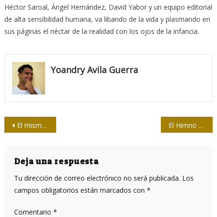
Héctor Saroal, Ángel Hernández, David Yabor y un equipo editorial
de alta sensibilidad humana, va libando de la vida y plasmando en
sus páginas el néctar de la realidad con los ojos de la infancia.
Yoandry Avila Guerra
Navegación
El mismo grito de octubre
El Himno Nacional es el emocionante y hermoso legado de Perucho Figueredo a Cuba
de
entradas
Deja una respuesta
Tu dirección de correo electrónico no será publicada.
Los
campos obligatorios están marcados con
*
Comentario
*